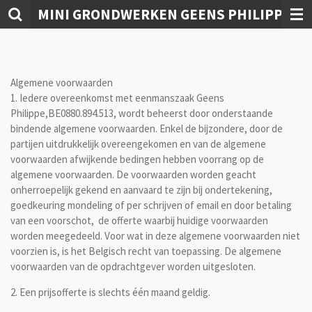
MINI GRONDWERKEN GEENS PHILIPPE
Ga
direct
naar
de
hoofdinhoud
Algemene voorwaarden
1. Iedere overeenkomst met eenmanszaak Geens
Philippe,BE0880.894.513, wordt beheerst door onderstaande
bindende algemene voorwaarden. Enkel de bijzondere, door de
partijen uitdrukkelijk overeengekomen en van de algemene
voorwaarden afwijkende bedingen hebben voorrang op de
algemene voorwaarden. De voorwaarden worden geacht
onherroepelijk gekend en aanvaard te zijn bij ondertekening,
goedkeuring mondeling of per schrijven of email en door betaling
van een voorschot, de offerte waarbij huidige voorwaarden
worden meegedeeld. Voor wat in deze algemene voorwaarden niet
voorzien is, is het Belgisch recht van toepassing. De algemene
voorwaarden van de opdrachtgever worden uitgesloten.
2. Een prijsofferte is slechts één maand geldig.