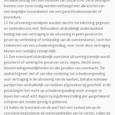
betaalde bedrag met een minimum van 100,00 EUR. Deze bedragen
kunnen voor zover nodig worden verhoogd met alle kosten van
een mogelijke tussenkomst van een gerechtsdeurwaarder of
procedure.
12. De uitvoeringstermijnen worden slechts ter inlichting gegeven
en verbinden ons niet. Behoudens uitdrukkelijk andersluidend
beding kan een vertraging in de uitvoering in geen geval recht
geven op verbreking of ontbinding van de overeenkomst, noch het
toekennen van een schadevergoeding, voor zover deze vertraging
binnen een redelijke termijn blijft.
13. Een eventueel uitdrukkelijk voorziene uitvoeringstermijn wordt
geschorst of verlengd in geval van vorst, regen, slecht weer,
bevoorradingsmoeilijkheden en alle gevallen van overmacht. De
opdrachtgever ziet af van elke vordering tot schadevergoeding
voor vertraging in de uitvoering van de werken, behalve wanneer
partijen hier uitdrukkelijk van hebben afgeweken bij geschrift. In dit
geval begint het recht op schadevergoeding nooit vroeger te
lopen dan vanaf acht dagen na ingebrekestelling per aangetekend
schrijven dat zonder gevolg is gebleven.
14. Indien de toestand van de werf het niet toelaat om op de
voorziene begindatum de werkzaamheden aan te vatten, zullen de