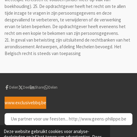
boekhouding). 25. De opdrachtgever heeft het recht om te allen
tijde inzage te vragen in zijn persoonsgegevens en deze
desgevallend te verbeteren, te verwijderen of de verwerking
ervan te laten beperken. De opdrachtgever heeft eveneens het
recht om een kopie te bekomen van zijn persoonsgegevens.
21. In geval van betwisting zijn uitsluitend de rechtbanken van het
arrondissement Antwerpen, afdeling Mechelen bevoegd. Het
Belgisch recht is steeds van toepassing
Delen
Deel
Share
Delen
www.exclusivebbq.be
Uw partner voor uw feesten... http://www.geens-philippe.be
© 2019 - 2026 Mini grondwerken Geens Philippe
Deze website gebruikt cookies voor analyse-
Powered by
JouwWeb
doeleinden en/of het tonen van advertenties. Door